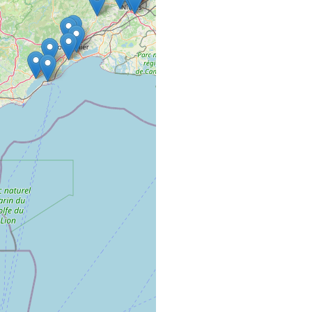
A TOUT VRAC
COMMERCE VRAC AMB
18 Boulevard Victor H
01000 Bourg-en-Bres
À VOS GRAMM
COMMERCE VRAC FIXE
4 rue de la combe tezi
25110 Voillans
AC’TIF COIFFU
SALON DE COIFFURE
5 Rue de Turenne
68000 COLMAR