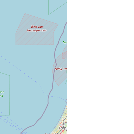
1235 résultats
KRISTL / MAIG
SALON DE COIFFURE
14, Rue du Général de 
92290 CHATENAY MA
"CHEZ SOPHIE"
COMMERCE VRAC FIXE
22 QUAI DES DUCS D
57480 Sierck-les-bain
1 FAURIEL COI
SALON DE COIFFURE