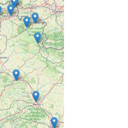
33 Route de la Chapell
44115 Haute-Goulaine
3ÈME BASE
COMMERCE VRAC FIXE
38300 Nivolas-Vermel
59 STREET CO
SALON DE COIFFURE
59, Rue Saint-Lazare
49100 ANGERS
5ÈME GÉNÉRAT
SALON DE COIFFURE