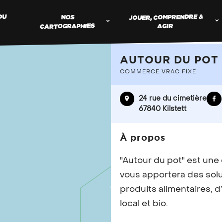
JOUER, COMPRENDRE &
DU
NOS
CARTOGRAPHIES
AGIR
AUTOUR DU POT
COMMERCE VRAC FIXE
TROUV
24 rue du cimetière
COMME
67840 Kilstett
À propos
Vous proposez de
"Autour du pot" est une 
référencer votr
vous apportera des sol
produits alimentaires, d
local et bio.