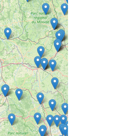
13 rue st Jean
57450 FARSCHVILLER
A L’HAIR LIBRE
SALON DE COIFFURE
27 AVENUE MARECHAL
94220 CHARENTON L
A L’HAIR LIBRE
SALON DE COIFFURE
137 Rue Defrance
94300 VINCENNES
A L’ AURÉ DU 