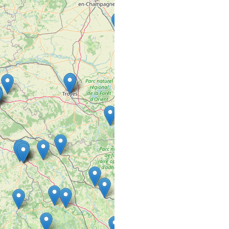
Rue de la Pépinière
49600 BEAUPREAU
5ÈME GÉNÉRAT
SALON DE COIFFURE
1 rue Baptiste Colbert
49300 CHOLET
A DEUX PAS D
COMMERCE VRAC FIXE
10 avenue Lazare Carn
21340 Nolay
A L’ECOUTE D
SALON DE COIFFURE