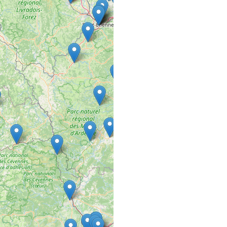
COMMERCE VRAC FIXE
22 rue de la Rochotte
21120 Is sur tille
A MES DIFFÉR
SALON DE COIFFURE
85 rue nationale
36400 La Châtre
A PETIT PAS E
COMMERCE VRAC FIXE
6 Place de l'Hôtel de Vi
50370 Brécey