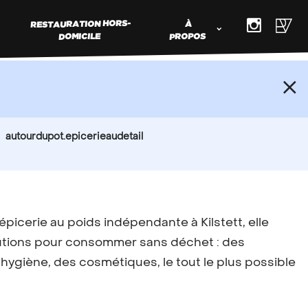
RESTAURATION HORS-
À
DOMICILE
PROPOS
ER MON
autourdupot.epicerieaudetail
RCE VRAC
s produits en vrac et souhaitez faire
épicerie au poids indépendante à Kilstett, elle
e commerce,
contactez nous
!
utions pour consommer sans déchet : des
’hygiène, des cosmétiques, le tout le plus possible
Types d’adhérents
Régions