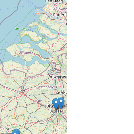
1, Cours Fauriel
42100 ST ETIENNE
1863 PILLON
SALON DE COIFFURE
11 Place Gambetta
82500 BEAUMONT D
2 C Ô NATUREL
SALON DE COIFFURE
13 route de Parthenay
79200 LA CHAPELLE 
2 PAS, 2 MESU
COMMERCE VRAC FIXE