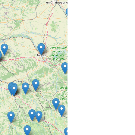
Rue de la Pépinière
49600 BEAUPREAU
5ÈME GÉNÉRAT
SALON DE COIFFURE
1 rue Baptiste Colbert
49300 CHOLET
A DEUX PAS D
COMMERCE VRAC FIXE
10 avenue Lazare Carn
21340 Nolay
A L’ECOUTE D
SALON DE COIFFURE