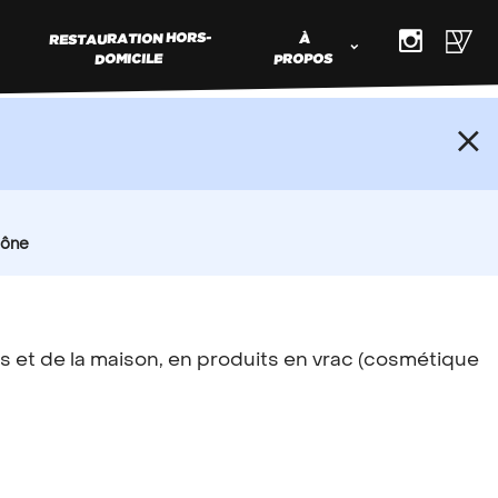
RESTAURATION HORS-
À
DOMICILE
PROPOS
ER MON
RCE VRAC
aône
s produits en vrac et souhaitez faire
s et de la maison, en produits en vrac (cosmétique
e commerce,
contactez nous
!
Types d’adhérents
Régions