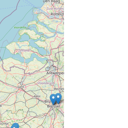
1, Cours Fauriel
42100 ST ETIENNE
1863 PILLON
SALON DE COIFFURE
11 Place Gambetta
82500 BEAUMONT D
2 C Ô NATUREL
SALON DE COIFFURE
13 route de Parthenay
79200 LA CHAPELLE 
2 PAS, 2 MESU
COMMERCE VRAC FIXE