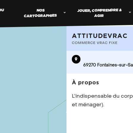
JOUER, COMPRENDRE &
DU
NOS
CARTOGRAPHIES
AGIR
ATTITUDEVRAC
COMMERCE VRAC FIXE
TROUV
COMME
69270 Fontaines-sur-S
À propos
Vous proposez de
L’indispensable du corp
référencer votr
et ménager).