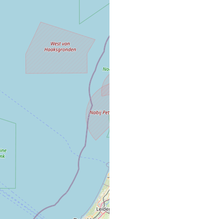
1235 résultats
KRISTL / MAIG
SALON DE COIFFURE
14, Rue du Général de 
92290 CHATENAY MA
"CHEZ SOPHIE"
COMMERCE VRAC FIXE
22 QUAI DES DUCS D
57480 Sierck-les-bain
1 FAURIEL COI
SALON DE COIFFURE