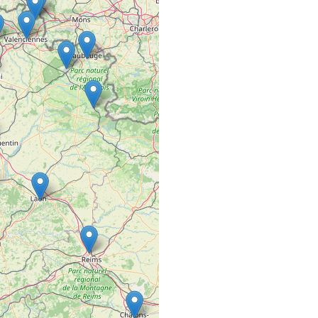
33 Route de la Chapell
44115 Haute-Goulaine
3ÈME BASE
COMMERCE VRAC FIXE
38300 Nivolas-Vermel
59 STREET CO
SALON DE COIFFURE
59, Rue Saint-Lazare
49100 ANGERS
5ÈME GÉNÉRAT
SALON DE COIFFURE