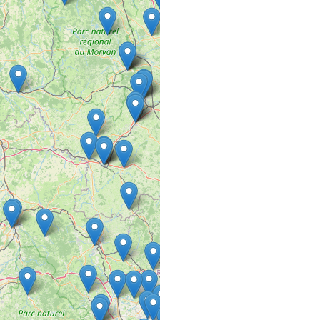
13 rue st Jean
57450 FARSCHVILLER
A L’HAIR LIBRE
SALON DE COIFFURE
27 AVENUE MARECHAL
94220 CHARENTON L
A L’HAIR LIBRE
SALON DE COIFFURE
137 Rue Defrance
94300 VINCENNES
A L’ AURÉ DU 