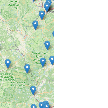
COMMERCE VRAC FIXE
22 rue de la Rochotte
21120 Is sur tille
A MES DIFFÉR
SALON DE COIFFURE
85 rue nationale
36400 La Châtre
A PETIT PAS E
COMMERCE VRAC FIXE
6 Place de l'Hôtel de Vi
50370 Brécey