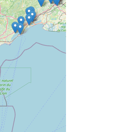
A TOUT VRAC
COMMERCE VRAC AMB
18 Boulevard Victor H
01000 Bourg-en-Bres
À VOS GRAMM
COMMERCE VRAC FIXE
4 rue de la combe tezi
25110 Voillans
AC’TIF COIFFU
SALON DE COIFFURE
5 Rue de Turenne
68000 COLMAR