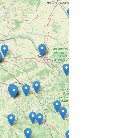
Rue de la Pépinière
49600 BEAUPREAU
5ÈME GÉNÉRAT
SALON DE COIFFURE
1 rue Baptiste Colbert
49300 CHOLET
A DEUX PAS D
COMMERCE VRAC FIXE
10 avenue Lazare Carn
21340 Nolay
A L’ECOUTE D
SALON DE COIFFURE