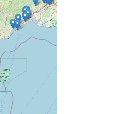
A TOUT VRAC
COMMERCE VRAC AMB
18 Boulevard Victor H
01000 Bourg-en-Bres
À VOS GRAMM
COMMERCE VRAC FIXE
4 rue de la combe tezi
25110 Voillans
AC’TIF COIFFU
SALON DE COIFFURE
5 Rue de Turenne
68000 COLMAR