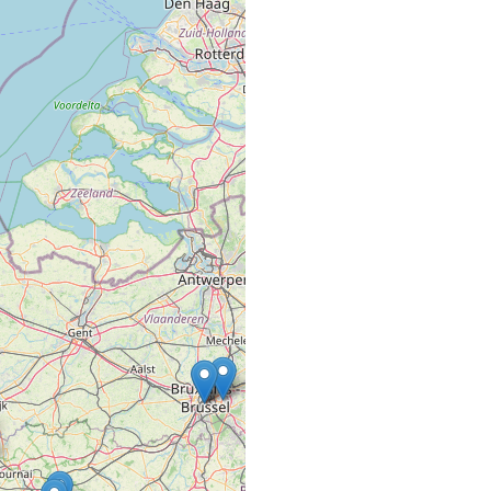
1, Cours Fauriel
42100 ST ETIENNE
1863 PILLON
SALON DE COIFFURE
11 Place Gambetta
82500 BEAUMONT D
2 C Ô NATUREL
SALON DE COIFFURE
13 route de Parthenay
79200 LA CHAPELLE 
2 PAS, 2 MESU
COMMERCE VRAC FIXE