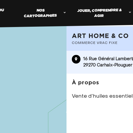
JOUER, COMPRENDRE &
DU
NOS
CARTOGRAPHIES
AGIR
ART HOME & CO
COMMERCE VRAC FIXE
TROUV
16 Rue Général Lambert
COMME
29270 Carhaix-Plouguer
À propos
Vous proposez de
Vente d’huiles essentiel
référencer votr