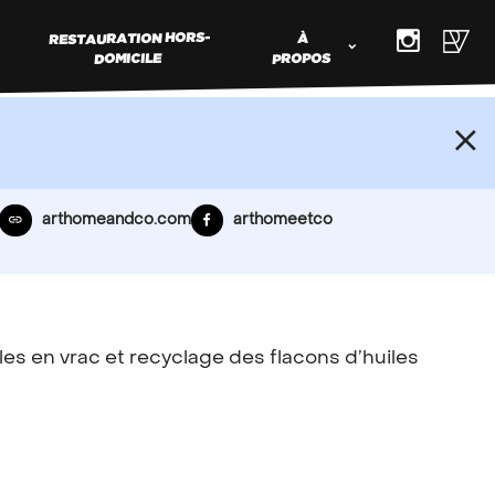
RESTAURATION HORS-
À
DOMICILE
PROPOS
ER MON
arthomeandco.com
arthomeetco
RCE VRAC
s produits en vrac et souhaitez faire
les en vrac et recyclage des flacons d’huiles
e commerce,
contactez nous
!
Types d’adhérents
Régions