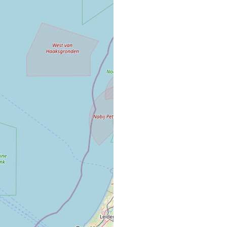
1235 résultats
KRISTL / MAIG
SALON DE COIFFURE
14, Rue du Général de 
92290 CHATENAY MA
"CHEZ SOPHIE"
COMMERCE VRAC FIXE
22 QUAI DES DUCS D
57480 Sierck-les-bain
1 FAURIEL COI
SALON DE COIFFURE