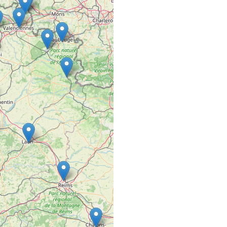
33 Route de la Chapell
44115 Haute-Goulaine
3ÈME BASE
COMMERCE VRAC FIXE
38300 Nivolas-Vermel
59 STREET CO
SALON DE COIFFURE
59, Rue Saint-Lazare
49100 ANGERS
5ÈME GÉNÉRAT
SALON DE COIFFURE