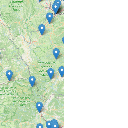
COMMERCE VRAC FIXE
22 rue de la Rochotte
21120 Is sur tille
A MES DIFFÉR
SALON DE COIFFURE
85 rue nationale
36400 La Châtre
A PETIT PAS E
COMMERCE VRAC FIXE
6 Place de l'Hôtel de Vi
50370 Brécey