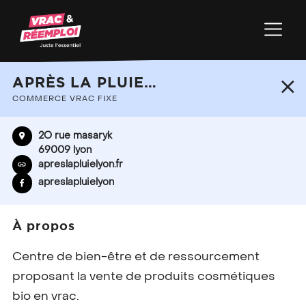
+
APRÈS LA PLUIE…
−
COMMERCE VRAC FIXE
2O rue masaryk
69009 lyon
apreslapluielyon.fr
apreslapluielyon
À propos
Centre de bien-être et de ressourcement
proposant la vente de produits cosmétiques
bio en vrac.