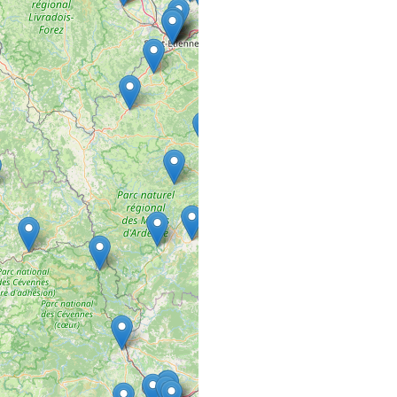
COMMERCE VRAC FIXE
22 rue de la Rochotte
21120 Is sur tille
A MES DIFFÉR
SALON DE COIFFURE
85 rue nationale
36400 La Châtre
A PETIT PAS E
COMMERCE VRAC FIXE
6 Place de l'Hôtel de Vi
50370 Brécey