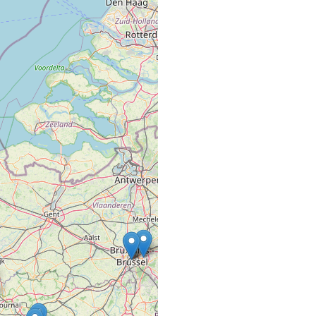
1, Cours Fauriel
42100 ST ETIENNE
1863 PILLON
SALON DE COIFFURE
11 Place Gambetta
82500 BEAUMONT D
2 C Ô NATUREL
SALON DE COIFFURE
13 route de Parthenay
79200 LA CHAPELLE 
2 PAS, 2 MESU
COMMERCE VRAC FIXE