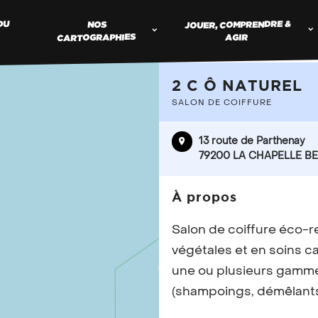
JOUER, COMPRENDRE &
DU
NOS
CARTOGRAPHIES
AGIR
2 C Ô NATUREL
SALON DE COIFFURE
TROUV
13 route de Parthenay
COMME
79200 LA CHAPELLE BER
À propos
Vous proposez de
Salon de coiffure éco-
référencer votr
végétales et en soins ca
une ou plusieurs gamme
(shampoings, démêlants,