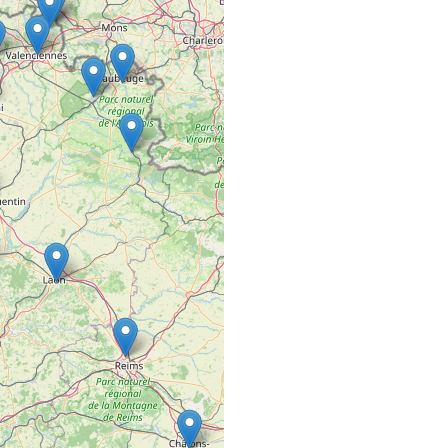
33 Route de la Chapell
44115 Haute-Goulaine
3ÈME BASE
COMMERCE VRAC FIXE
38300 Nivolas-Vermel
59 STREET CO
SALON DE COIFFURE
59, Rue Saint-Lazare
49100 ANGERS
5ÈME GÉNÉRAT
SALON DE COIFFURE