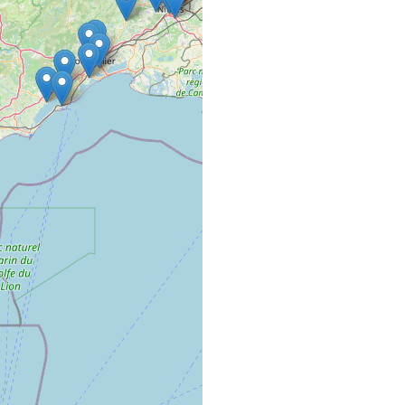
A TOUT VRAC
COMMERCE VRAC AMB
18 Boulevard Victor H
01000 Bourg-en-Bres
À VOS GRAMM
COMMERCE VRAC FIXE
4 rue de la combe tezi
25110 Voillans
AC’TIF COIFFU
SALON DE COIFFURE
5 Rue de Turenne
68000 COLMAR