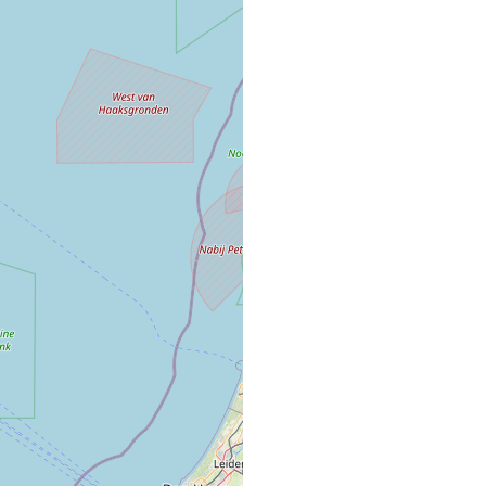
1235 résultats
KRISTL / MAIG
SALON DE COIFFURE
14, Rue du Général de 
92290 CHATENAY MA
"CHEZ SOPHIE"
COMMERCE VRAC FIXE
22 QUAI DES DUCS D
57480 Sierck-les-bain
1 FAURIEL COI
SALON DE COIFFURE