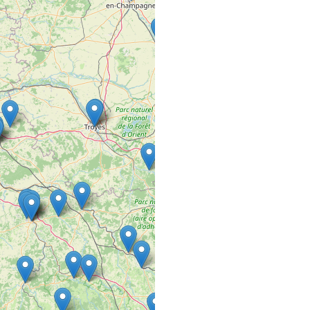
Rue de la Pépinière
49600 BEAUPREAU
5ÈME GÉNÉRAT
SALON DE COIFFURE
1 rue Baptiste Colbert
49300 CHOLET
A DEUX PAS D
COMMERCE VRAC FIXE
10 avenue Lazare Carn
21340 Nolay
A L’ECOUTE D
SALON DE COIFFURE