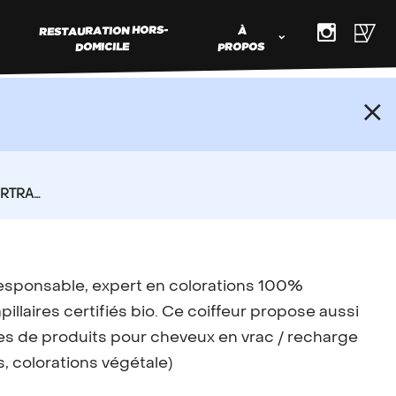
RESTAURATION HORS-
À
DOMICILE
PROPOS
ER MON
RCE VRAC
TRAND
s produits en vrac et souhaitez faire
responsable, expert en colorations 100%
e commerce,
contactez nous
!
pillaires certifiés bio. Ce coiffeur propose aussi
s de produits pour cheveux en vrac / recharge
Types d’adhérents
Régions
 colorations végétale)