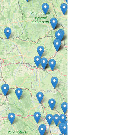
13 rue st Jean
57450 FARSCHVILLER
A L’HAIR LIBRE
SALON DE COIFFURE
27 AVENUE MARECHAL
94220 CHARENTON L
A L’HAIR LIBRE
SALON DE COIFFURE
137 Rue Defrance
94300 VINCENNES
A L’ AURÉ DU 